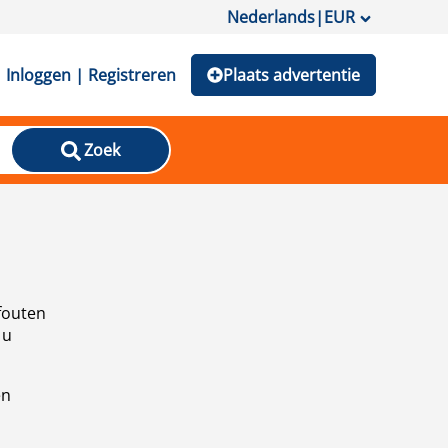
Nederlands
|
EUR
Inloggen | Registreren
Plaats advertentie
Zoek
fouten
 u
en