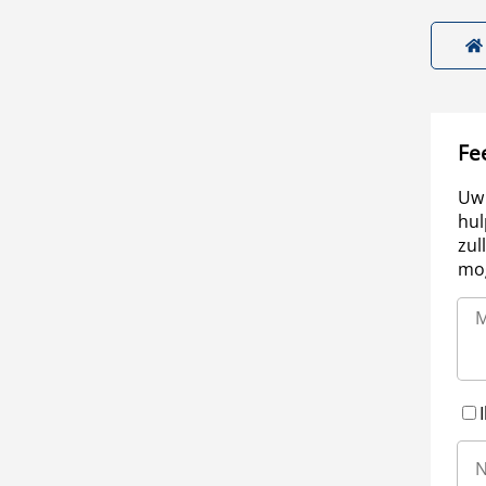
Fe
Uw 
hul
zul
mog