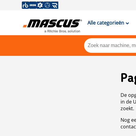
Alle categorieën
Pa
De opg
in de 
zoekt.
Nog ee
contac