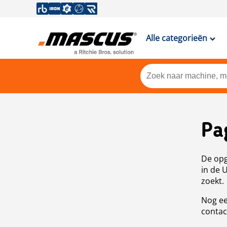
Alle categorieën
Pa
De opg
in de 
zoekt.
Nog ee
contac