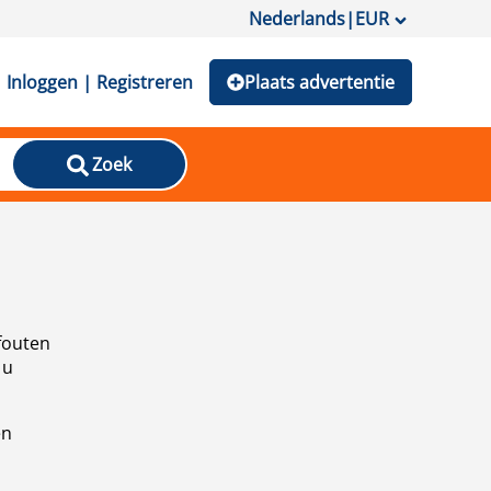
Nederlands
|
EUR
Inloggen | Registreren
Plaats advertentie
Zoek
fouten
 u
en