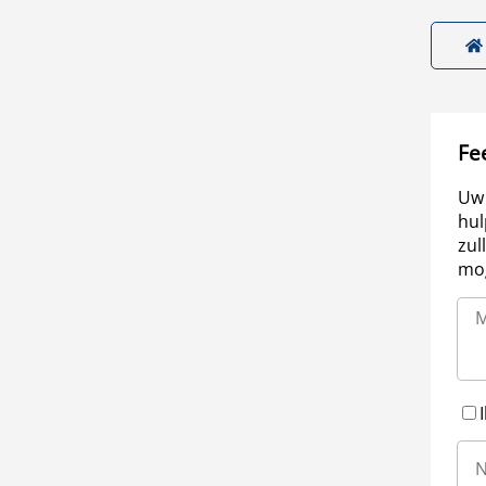
Fe
Uw 
hul
zul
mog