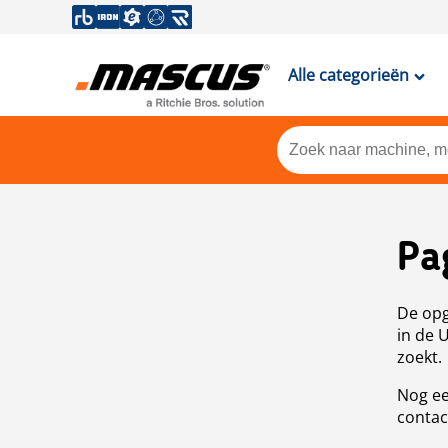
Alle categorieën
Pa
De opg
in de 
zoekt.
Nog ee
contac