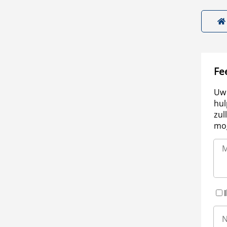
Fe
Uw 
hul
zul
mog