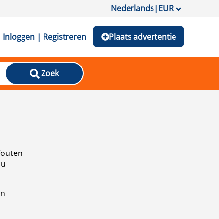
Nederlands
|
EUR
Inloggen | Registreren
Plaats advertentie
Zoek
fouten
 u
en