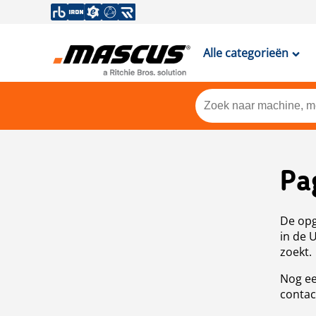
Alle categorieën
Pa
De opg
in de 
zoekt.
Nog ee
contac