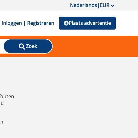
Nederlands
|
EUR
Inloggen | Registreren
Plaats advertentie
Zoek
fouten
 u
en