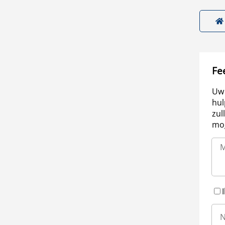
Fe
Uw 
hul
zul
mog