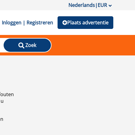
Nederlands
|
EUR
Inloggen | Registreren
Plaats advertentie
Zoek
fouten
 u
en