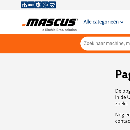
Alle categorieën
Pa
De opg
in de 
zoekt.
Nog ee
contac