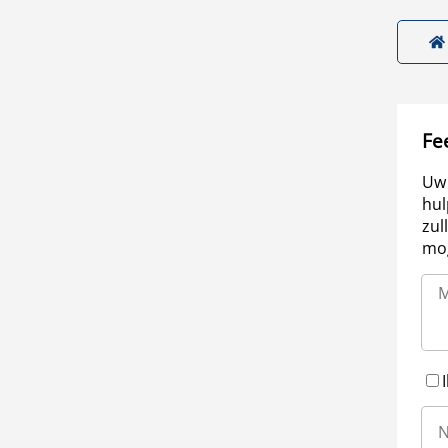
Fe
Uw 
hul
zul
mog