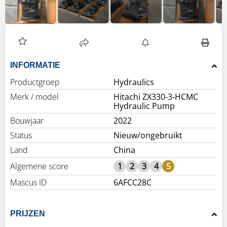
INFORMATIE
Productgroep
Hydraulics
Merk / model
Hitachi ZX330-3-HCMC
Hydraulic Pump
Bouwjaar
2022
Status
Nieuw/ongebruikt
Land
China
Algemene score
1
2
3
4
5
Mascus ID
6AFCC28C
PRIJZEN