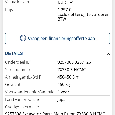
Valuta kiezen
EUR
Prijs
1.297 €
Exclusief terug te vorderen
BTW
Vraag een financieringsofferte aan
DETAILS
Onderdeel ID
9257308 9257126
Serienummer
ZX330-3-HCMC
Afmetingen (LxBxH)
450450.5 m
Gewicht
150 kg
Voorwaarden info/Garantie
1 year
Land van productie
Japan
Overige informatie
9257308 Excavator Parts Main Pump ZX330-3-HCMC