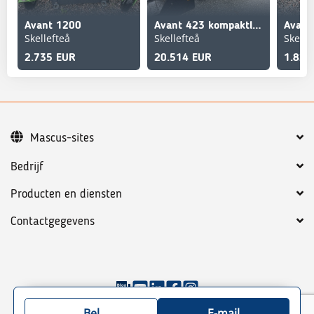
Avant 1200
Avant 423 kompaktlastare
Skellefteå
Skellefteå
Skelle
2.735 EUR
20.514 EUR
1.823
Mascus-sites
Bedrijf
Producten en diensten
Contactgegevens
©
2026
Mascus
Algemene voorwaarden
Privacy policy
Bel
E-mail