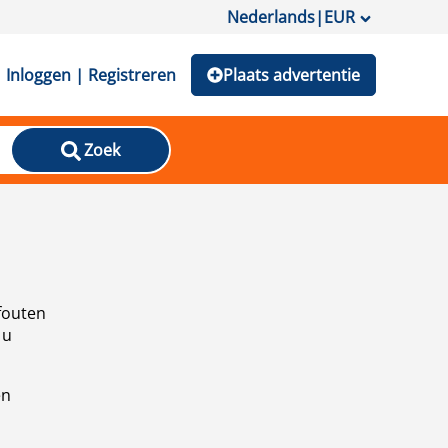
Nederlands
|
EUR
Inloggen | Registreren
Plaats advertentie
Zoek
fouten
 u
en