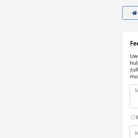
Fe
Uw 
hul
zul
mog