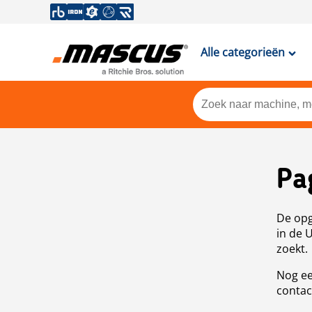
Alle categorieën
Pa
De opg
in de 
zoekt.
Nog ee
contac