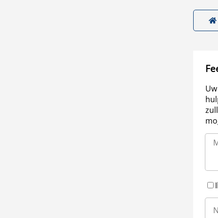
Fe
Uw 
hul
zul
mog