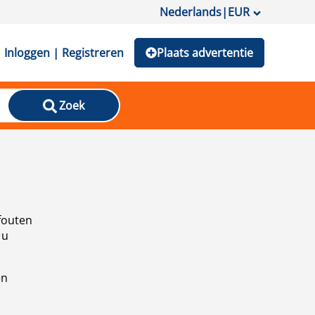
Nederlands
|
EUR
Inloggen | Registreren
Plaats advertentie
Zoek
fouten
 u
en