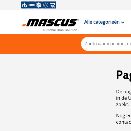
Alle categorieën
Pa
De opg
in de 
zoekt.
Nog ee
contac