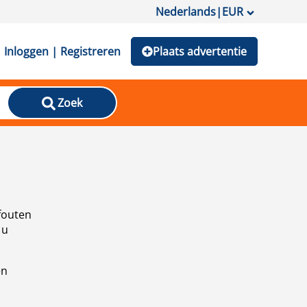
Nederlands
|
EUR
Inloggen | Registreren
Plaats advertentie
Zoek
fouten
 u
en