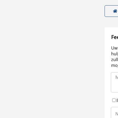
Fe
Uw 
hul
zul
mog