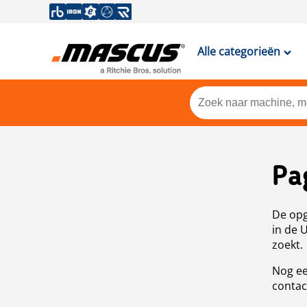
Alle categorieën
Pa
De opg
in de 
zoekt.
Nog ee
contac