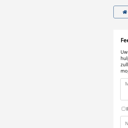
Fe
Uw 
hul
zul
mog