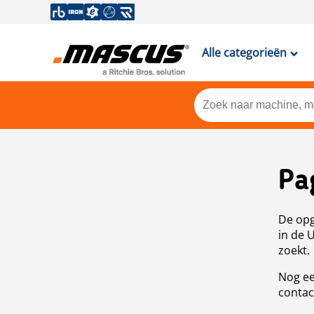
Alle categorieën
Pa
De opg
in de 
zoekt.
Nog ee
contac