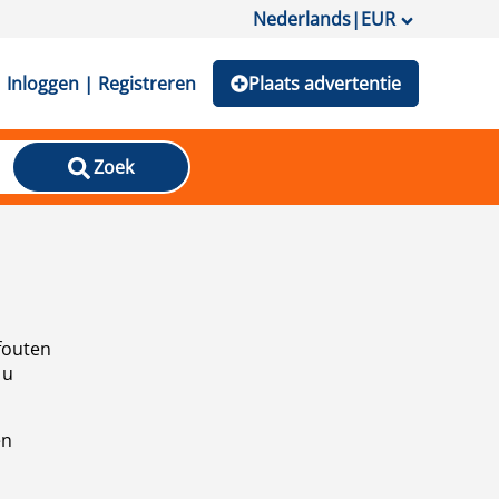
Nederlands
|
EUR
Inloggen | Registreren
Plaats advertentie
Zoek
fouten
 u
en