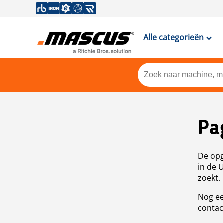
Alle categorieën
Pa
De opg
in de 
zoekt.
Nog ee
contac