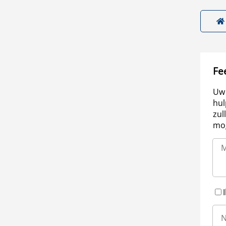
Fe
Uw 
hul
zul
mog