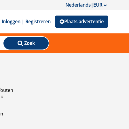
Nederlands
|
EUR
Inloggen | Registreren
Plaats advertentie
Zoek
fouten
 u
en