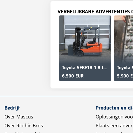
VERGELIJKBARE ADVERTENTIES 
Toyota 5FBE18 1.8 ton elektrische heftruck 1800kg triplex
Toyota 
6.500 EUR
5.900 
Bedrijf
Producten en d
Over Mascus
Oplossingen voo
Over Ritchie Bros.
Plaats een adver