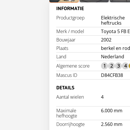
INFORMATIE
Productgroep
Elektrische
heftrucks
Merk / model
Toyota 5 FB E
Bouwjaar
2002
Plaats
berkel en rod
Land
Nederland
Algemene score
1
2
3
4
Mascus ID
D84CFB38
DETAILS
Aantal wielen
4
Maximale
6.000 mm
hefhoogte
Doorrijhoogte
2.560 mm