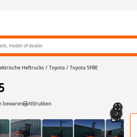
lektrische Heftrucks
Toyota
Toyota 5FBE
5
n bewaren
Afdrukken
11