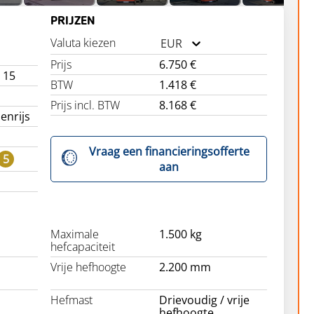
PRIJZEN
Valuta kiezen
EUR
Prijs
6.750 €
 15
BTW
1.418 €
Prijs incl. BTW
8.168 €
enrijs
Vraag een financieringsofferte
5
aan
Maximale
1.500 kg
hefcapaciteit
Vrije hefhoogte
2.200 mm
Hefmast
Drievoudig / vrije
hefhoogte