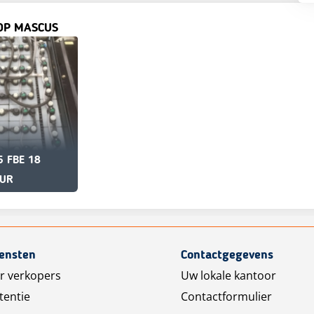
OP MASCUS
5 FBE 18
EUR
iensten
Contactgegevens
r verkopers
Uw lokale kantoor
tentie
Contactformulier