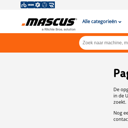
Alle categorieën
Pa
De opg
in de 
zoekt.
Nog ee
contac