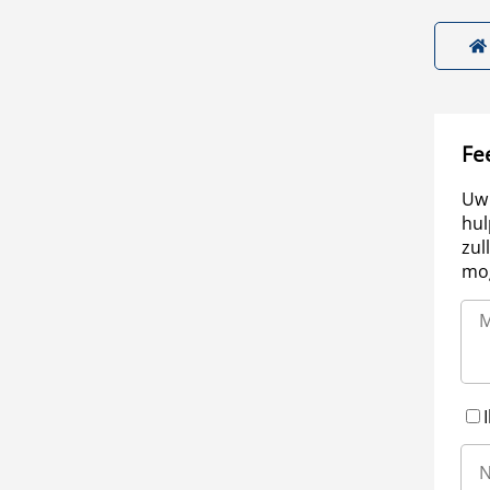
Fe
Uw 
hul
zul
mog