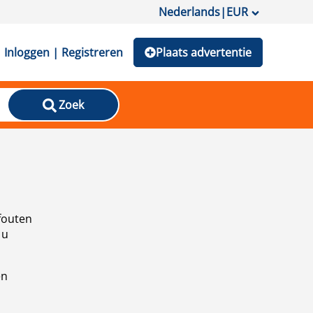
Nederlands
|
EUR
Inloggen | Registreren
Plaats advertentie
Zoek
fouten
 u
en