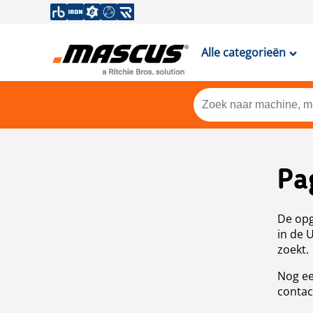
Alle categorieën
Pa
De opg
in de 
zoekt.
Nog ee
contac