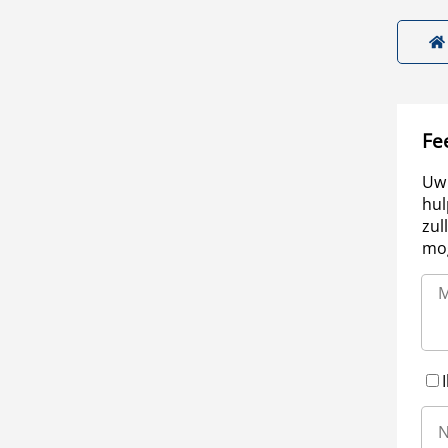
Fe
Uw 
hul
zul
mog