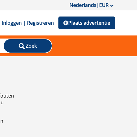
Nederlands
|
EUR
Inloggen | Registreren
Plaats advertentie
Zoek
fouten
 u
en