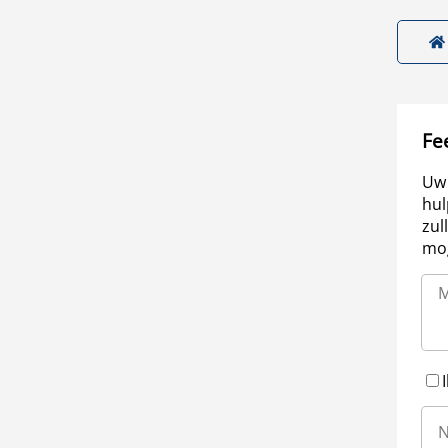
Fe
Uw 
hul
zul
mog