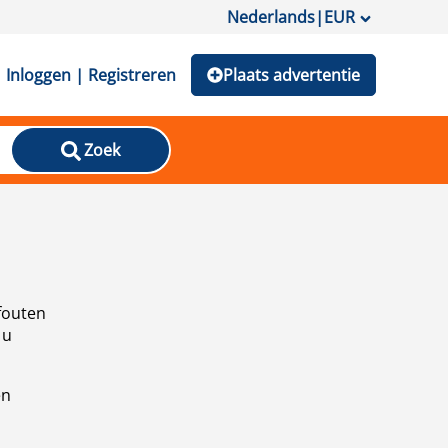
Nederlands
|
EUR
Inloggen | Registreren
Plaats advertentie
Zoek
fouten
 u
en