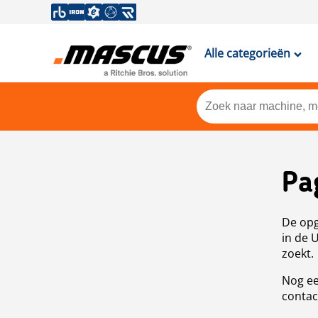
Alle categorieën
Pa
De opg
in de 
zoekt.
Nog ee
contac