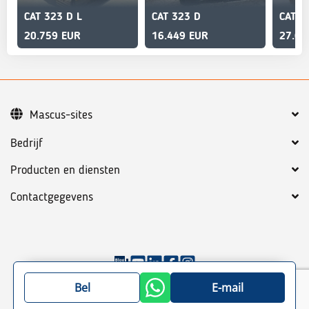
CAT 323 D L
CAT 323 D
CAT 3
20.759 EUR
16.449 EUR
27.67
Mascus-sites
Bedrijf
Producten en diensten
Contactgegevens
©
2026
Mascus
Algemene voorwaarden
Privacy policy
Bel
E-mail
Site map