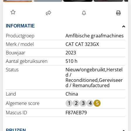
INFORMATIE
Productgroep
Amfibische graafmachines
Merk / model
CAT CAT 323GX
Bouwjaar
2023
Aantal gebruiksuren
510 h
Status
Nieuw/ongebruikt,Herstel
d /
Reconditioned,Gereviseer
d / Remanufactured
Land
China
Algemene score
1
2
3
4
5
Mascus ID
F87AEB79
PRIJZEN