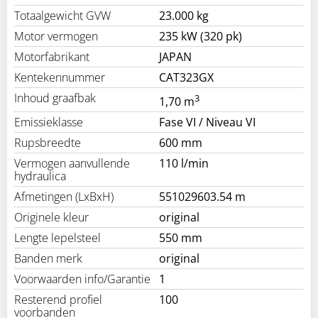
Totaalgewicht GVW
23.000 kg
Motor vermogen
235 kW (320 pk)
Motorfabrikant
JAPAN
Kentekennummer
CAT323GX
Inhoud graafbak
3
1,70 m
Emissieklasse
Fase VI / Niveau VI
Rupsbreedte
600 mm
Vermogen aanvullende
110 l/min
hydraulica
Afmetingen (LxBxH)
551029603.54 m
Originele kleur
original
Lengte lepelsteel
550 mm
Banden merk
original
Voorwaarden info/Garantie
1
Resterend profiel
100
voorbanden