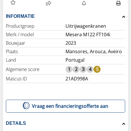
INFORMATIE
Productgroep
Uitrijwagenkranen
Merk / model
Mesera M122 FT104i
Bouwjaar
2023
Plaats
Mansores, Arouca, Aveiro
Land
Portugal
Algemene score
1
2
3
4
5
Mascus ID
21AD998A
Vraag een financieringsofferte aan
DETAILS