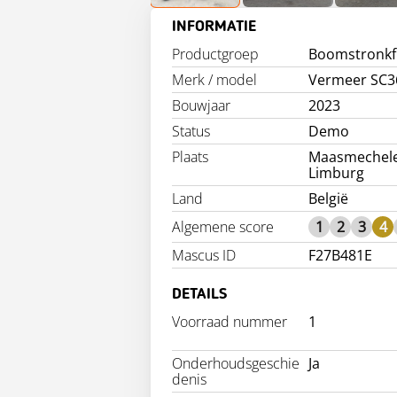
INFORMATIE
Productgroep
Boomstronkf
Merk / model
Vermeer SC3
Bouwjaar
2023
Status
Demo
Plaats
Maasmechel
Limburg
Land
België
Algemene score
1
2
3
4
Mascus ID
F27B481E
DETAILS
Voorraad nummer
1
Onderhoudsgeschie
Ja
denis