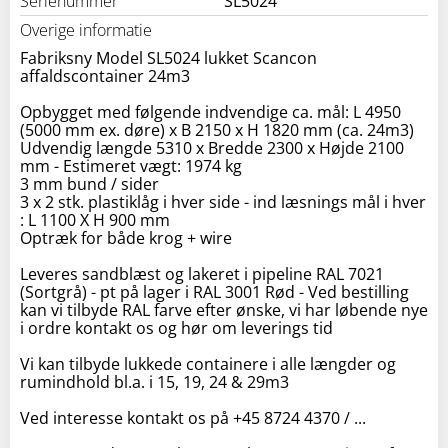
Serienummer
SL5024
Overige informatie
Fabriksny Model SL5024 lukket Scancon
affaldscontainer 24m3
Opbygget med følgende indvendige ca. mål: L 4950
(5000 mm ex. døre) x B 2150 x H 1820 mm (ca. 24m3)
Udvendig længde 5310 x Bredde 2300 x Højde 2100
mm - Estimeret vægt: 1974 kg
3 mm bund / sider
3 x 2 stk. plastiklåg i hver side - ind læsnings mål i hver
: L 1100 X H 900 mm
Optræk for både krog + wire
Leveres sandblæst og lakeret i pipeline RAL 7021
(Sortgrå) - pt på lager i RAL 3001 Rød - Ved bestilling
kan vi tilbyde RAL farve efter ønske, vi har løbende nye
i ordre kontakt os og hør om leverings tid
Vi kan tilbyde lukkede containere i alle længder og
rumindhold bl.a. i 15, 19, 24 & 29m3
Ved interesse kontakt os på +45 8724 4370 / ...