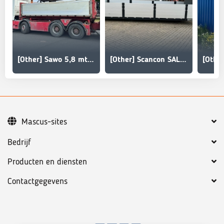
[Other] Sawo 5,8 mtr - helside pendel - aut bagsmæk
[Other] Scancon SAL6212 - 6200 mm stykgods lad
Mascus-sites
Bedrijf
Producten en diensten
Contactgegevens