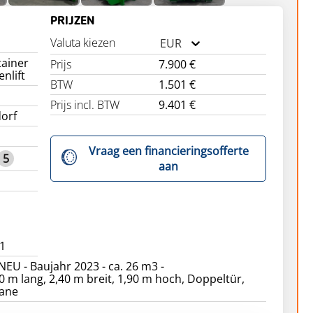
PRIJZEN
Valuta kiezen
EUR
ainer
Prijs
7.900 €
nlift
BTW
1.501 €
Prijs incl. BTW
9.401 €
orf
Vraag een financieringsofferte
5
aan
1
U - Baujahr 2023 - ca. 26 m3 -
0 m lang, 2,40 m breit, 1,90 m hoch, Doppeltür,
lane