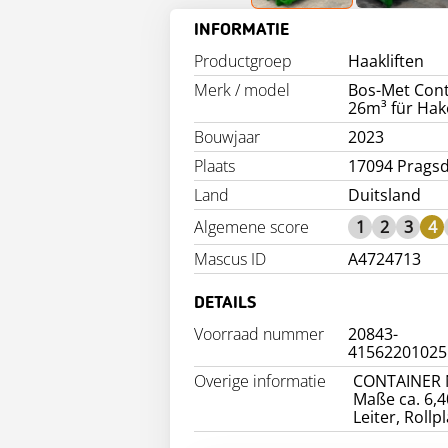
INFORMATIE
Productgroep
Haakliften
Merk / model
Bos-Met Cont
26m³ für Hake
Bouwjaar
2023
Plaats
17094 Pragsd
Land
Duitsland
Algemene score
1
2
3
4
Mascus ID
A4724713
DETAILS
Voorraad nummer
20843-
41562201025
Overige informatie
CONTAINER NE
Maße ca. 6,4
Leiter, Rollp