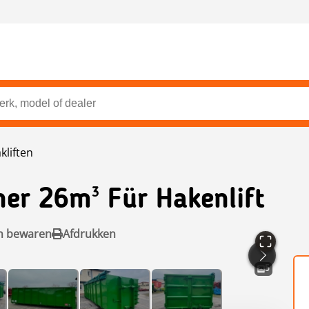
kliften
er 26m³ Für Hakenlift
n bewaren
Afdrukken
5