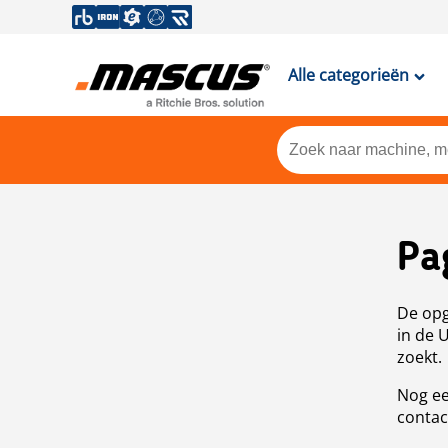
Alle categorieën
Pa
De opg
in de 
zoekt.
Nog ee
contac