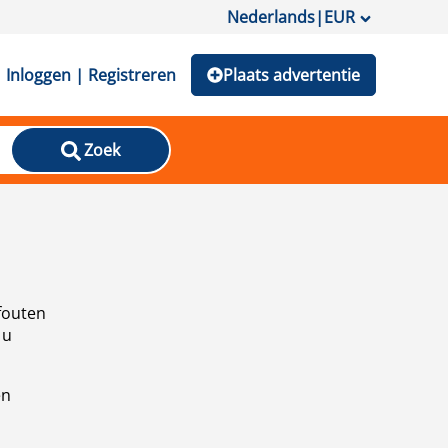
Nederlands
|
EUR
Inloggen | Registreren
Plaats advertentie
Zoek
fouten
 u
en