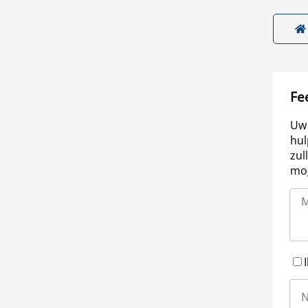
Fe
Uw 
hul
zul
mog