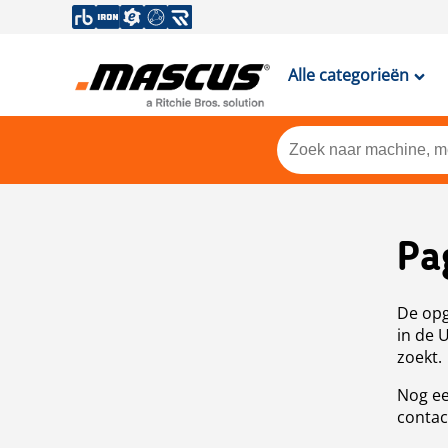
Alle categorieën
Pa
De opg
in de 
zoekt.
Nog ee
contac