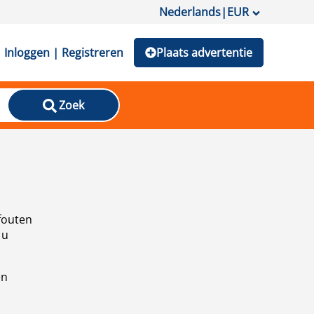
Nederlands
|
EUR
Inloggen | Registreren
Plaats advertentie
Zoek
fouten
 u
en