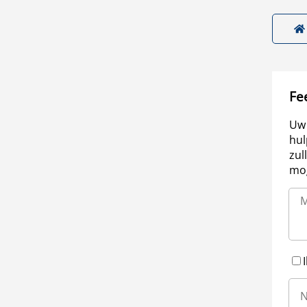
Fe
Uw 
hul
zul
mog