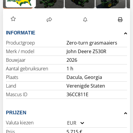
INFORMATIE
Productgroep
Zero-turn grasmaaiers
Merk / model
John Deere Z530R
Bouwjaar
2026
Aantal gebruiksuren
1 h
Plaats
Dacula, Georgia
Land
Verenigde Staten
Mascus ID
36CC811E
PRIJZEN
Valuta kiezen
EUR
Prijs
5.715 €