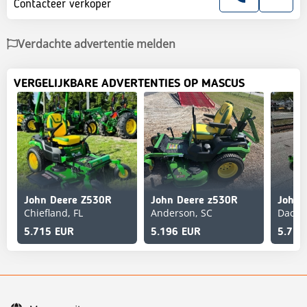
Contacteer verkoper
Verdachte advertentie melden
VERGELIJKBARE ADVERTENTIES OP MASCUS
John Deere Z530R
John Deere z530R
John 
Chiefland, FL
Anderson, SC
Dacul
5.715 EUR
5.196 EUR
5.715