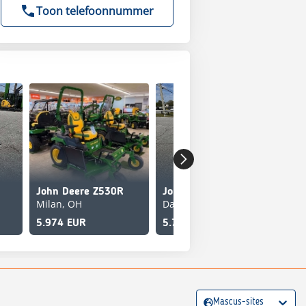
Toon telefoonnummer
John Deere Z530R
John Deere Z530R
Joh
Milan, OH
Dacula, GA
Bru
5.974 EUR
5.715 EUR
5.7
Mascus-sites