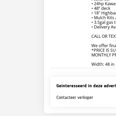
• 24hp Kawas
• 48” deck
• 18" Highba
• Mulch Kits 
• 3.5gal gas 
• Delivery Av
CALL OR TEX
We offer fin
*PRICE IS S
MONTHLY PR
Width: 48 in
Geinteresseerd in deze adver
Contacteer verkoper