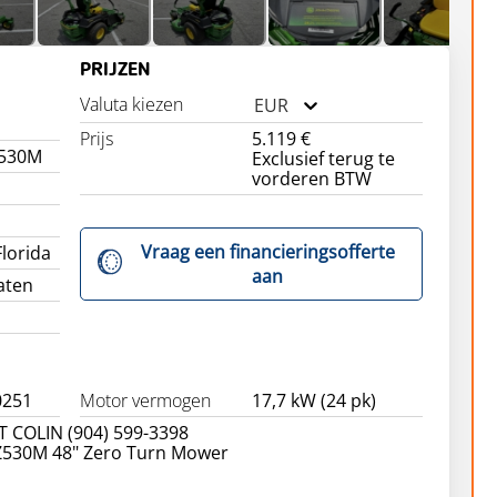
PRIJZEN
Valuta kiezen
EUR
Prijs
5.119 €
Z530M
Exclusief terug te
vorderen BTW
Vraag een financieringsofferte
Florida
aan
aten
0251
Motor vermogen
17,7 kW (24 pk)
T COLIN (904) 599-3398
Z530M 48" Zero Turn Mower