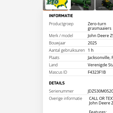
INFORMATIE
Productgroep
Zero-turn
grasmaaiers
Merk / model
John Deere 
Bouwjaar
2025
Aantal gebruiksuren
1 h
Plaats
Jacksonville, 
Land
Verenigde St
Mascus ID
F4323F1B
DETAILS
Serienummer
JDZ530M052
Overige informatie
CALL OR TEX
John Deere 
Features: