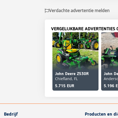
Verdachte advertentie melden
VERGELIJKBARE ADVERTENTIES 
John Deere Z530R
John D
Chiefland, FL
Anderso
5.715 EUR
5.196 
Bedrijf
Producten en d