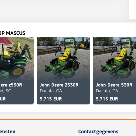
OP MASCUS
eere z530R
John Deere Z530R
John Deere 530R
n, SC
Dacula, GA
Dacula, GA
EUR
5.715 EUR
5.715 EUR
iensten
Contactgegevens