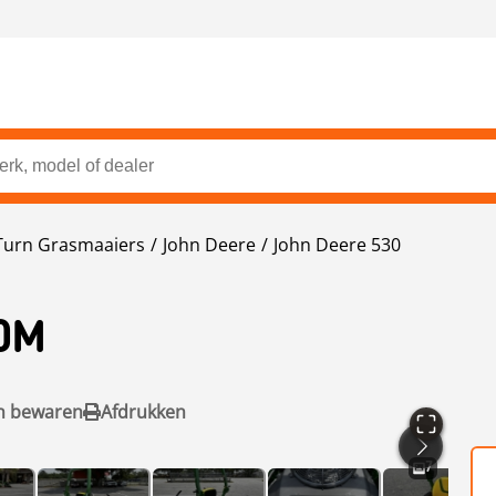
Turn Grasmaaiers
John Deere
John Deere 530
0M
n bewaren
Afdrukken
7