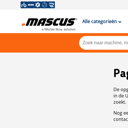
Alle categorieën
Pa
De opg
in de 
zoekt.
Nog ee
contac