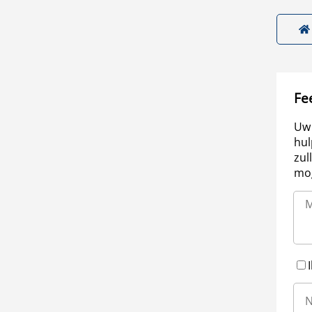
Fe
Uw 
hul
zul
mog