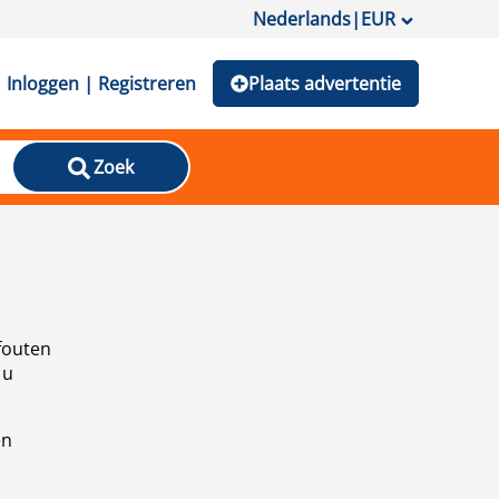
Nederlands
|
EUR
Inloggen | Registreren
Plaats advertentie
Zoek
fouten
 u
en