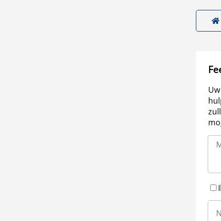
Fe
Uw 
hul
zul
mog