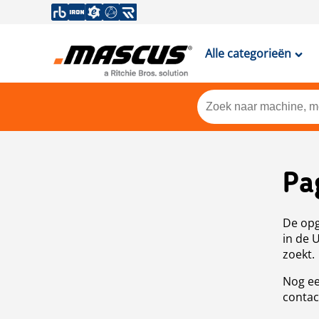
Alle categorieën
Pa
De opg
in de 
zoekt.
Nog ee
contac