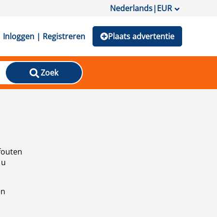
Nederlands
|
EUR
Inloggen | Registreren
Plaats advertentie
Zoek
fouten
 u
en