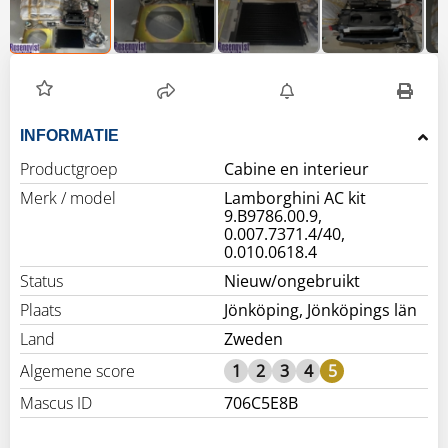
INFORMATIE
Productgroep
Cabine en interieur
Merk / model
Lamborghini AC kit
9.B9786.00.9,
0.007.7371.4/40,
0.010.0618.4
Status
Nieuw/ongebruikt
Plaats
Jönköping, Jönköpings län
Land
Zweden
Algemene score
1
2
3
4
5
Mascus ID
706C5E8B