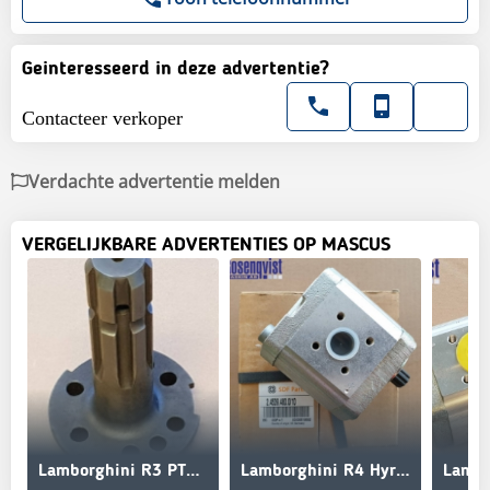
Geinteresseerd in deze advertentie?
Contacteer verkoper
Verdachte advertentie melden
VERGELIJKBARE ADVERTENTIES OP MASCUS
Lamborghini R3 PTO tapp Z6 0.013.0259.0, 0.011.0799.0
Lamborghini R4 Hyraulpump 2.4539.480.0/10, 245394800