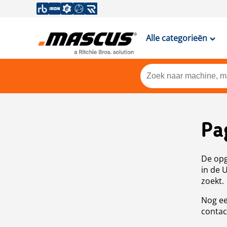
Alle categorieën
Pa
De opg
in de 
zoekt.
Nog ee
contac