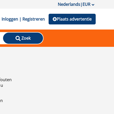
Nederlands
|
EUR
Inloggen | Registreren
Plaats advertentie
Zoek
fouten
 u
en