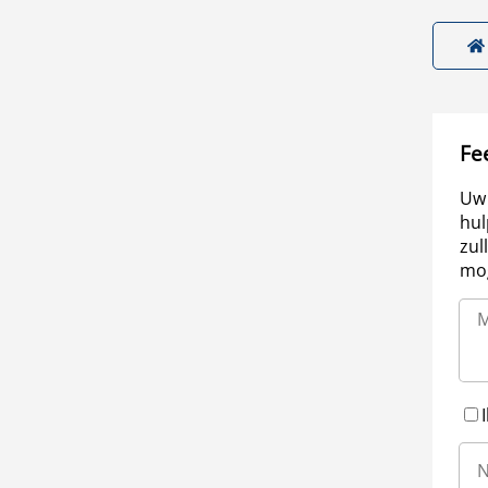
Fe
Uw 
hul
zul
mog