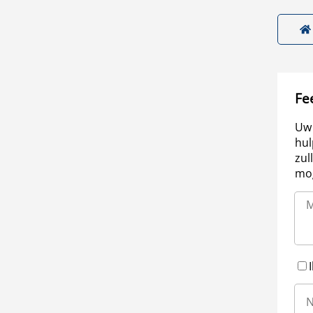
Fe
Uw 
hul
zul
mog