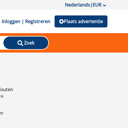
Nederlands
|
EUR
Inloggen | Registreren
Plaats advertentie
Zoek
fouten
 u
en