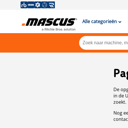
Alle categorieën
Pa
De opg
in de 
zoekt.
Nog ee
contac