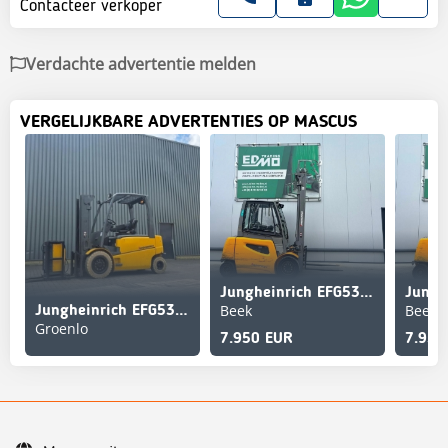
Contacteer verkoper
Verdachte advertentie melden
VERGELIJKBARE ADVERTENTIES OP MASCUS
Jungheinrich EFG535ks Heftruck
Beek
Beek
Jungheinrich EFG535 Electric, Lifting Height 4700mm, Freelift 1
Groenlo
7.950 EUR
7.950