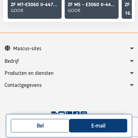
ZF MT-E3060 II-4472048241 / 7004361-Axle/Achse/As
ZF MS - E3060 II-4472098235 / 7004360-Axle/Achse/As
ZF 4W
GOOR
GOOR
16.50
Mascus-sites
Bedrijf
Producten en diensten
Contactgegevens
©
2026
Mascus
Algemene voorwaarden
Privacy policy
Bel
E-mail
Site map