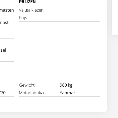
PRIJZEN
tmasten
Valuta kiezen
Prijs
mast
ssel
Gewicht
980 kg
V70
Motorfabrikant
Yanmar