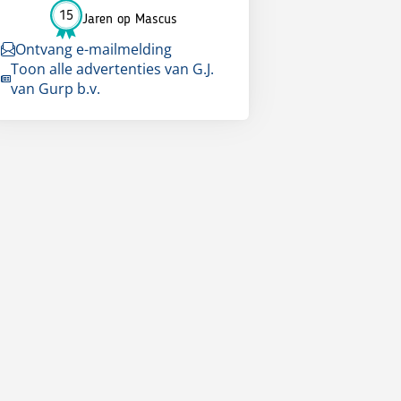
15
Jaren op Mascus
Ontvang e-mailmelding
Toon alle advertenties van G.J.
van Gurp b.v.