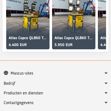
Atlas Copco QLB60 Tower Light 4x350W Led
Atlas Copco QLB60 Tower Light 4x 320W Led
4.400 EUR
5.950 EUR
4.400
Mascus-sites
Bedrijf
Producten en diensten
Contactgegevens