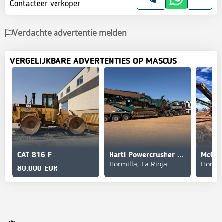
Contacteer verkoper
Verdachte advertentie melden
VERGELIJKBARE ADVERTENTIES OP MASCUS
CAT 816 F
Hartl Powercrusher PC16/10
McClo
Hormilla, La Rioja
Hormil
80.000 EUR